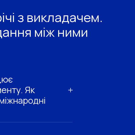
річі з викладачем.
дання між ними
цює
енту. Як
 міжнародні