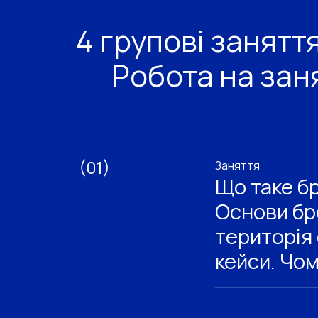
4 групові заняття
Робота на зан
(01)
Заняття
Що таке бр
Основи бр
територія 
кейси. Чом
Що розбираємо
●
Брендинг терит