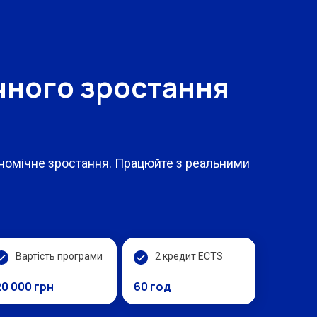
чного зростання
кономічне зростання. Працюйте з реальними
Вартість програми
2 кредит ECTS
20 000 грн
60 год