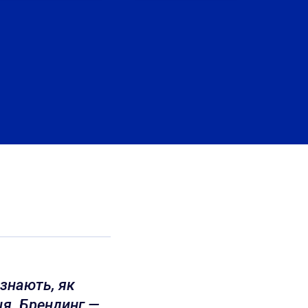
 знають, як
сця. Брендинг —