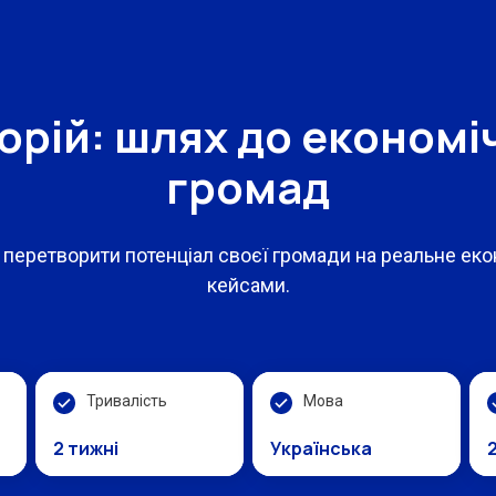
орій: шлях до економі
громад
е перетворити потенціал своєї громади на реальне е
кейсами.
Тривалість
Мова
2 тижні
Українська