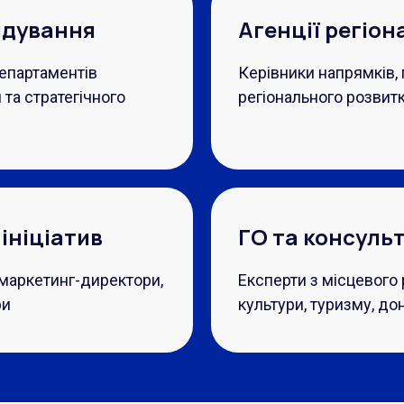
ядування
Агенції регіон
департаментів
Керівники напрямків, 
 та стратегічного
регіонального розвитк
ініціатив
ГО та консуль
 маркетинг-директори,
Експерти з місцевого 
ри
культури, туризму, дон