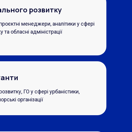
ального розвитку
проєктні менеджери, аналітики у сфері
у та обласні адміністрації
танти
розвитку, ГО у сфері урбаністики,
орські організації