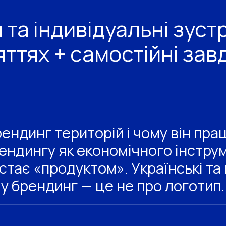
 та індивідуальні зуст
яттях + самостійні зав
ендинг територій і чому він пра
ендингу як економічного інструм
стає «продуктом». Українські та
у брендинг — це не про логотип.
орії vs маркетинг vs PR — що чим відрізняється