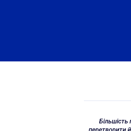
Більшість 
перетворити йо